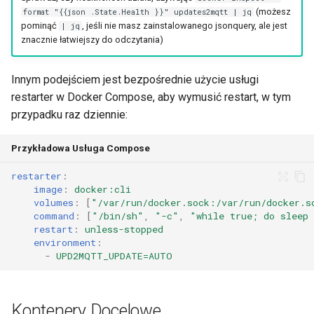
(możesz
format "{{json .State.Health }}" updates2mqtt | jq
pominąć
, jeśli nie masz zainstalowanego jsonquery, ale jest
| jq
znacznie łatwiejszy do odczytania)
Innym podejściem jest bezpośrednie użycie usługi
restarter w Docker Compose, aby wymusić restart, w tym
przypadku raz dziennie:
Przykładowa Usługa Compose
restarter
:
image
:
docker:cli
volumes
:
[
"/var/run/docker.sock:/var/run/docker.s
command
:
[
"/bin/sh"
,
"-c"
,
"while
true;
do
sleep
restart
:
unless-stopped
environment
:
-
UPD2MQTT_UPDATE=AUTO
Kontenery Docelowe