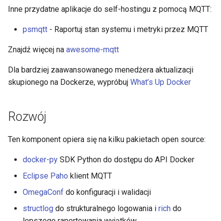
Inne przydatne aplikacje do self-hostingu z pomocą MQTT:
psmqtt
- Raportuj stan systemu i metryki przez MQTT
Znajdź więcej na
awesome-mqtt
Dla bardziej zaawansowanego menedżera aktualizacji
skupionego na Dockerze, wypróbuj
What’s Up Docker
Rozwój
Ten komponent opiera się na kilku pakietach open source:
docker-py
SDK Python do dostępu do API Docker
Eclipse Paho
klient MQTT
OmegaConf
do konfiguracji i walidacji
structlog
do strukturalnego logowania i
rich
do
lepszego raportowania wyjątków