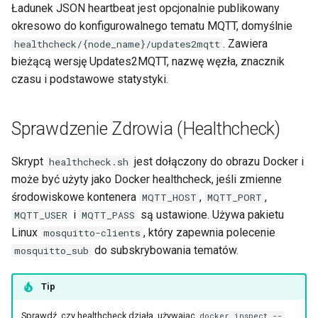
Ładunek JSON heartbeat jest opcjonalnie publikowany
okresowo do konfigurowalnego tematu MQTT, domyślnie
. Zawiera
healthcheck/{node_name}/updates2mqtt
bieżącą wersję Updates2MQTT, nazwę węzła, znacznik
czasu i podstawowe statystyki.
Sprawdzenie Zdrowia (Healthcheck)
Skrypt
jest dołączony do obrazu Docker i
healthcheck.sh
może być użyty jako Docker healthcheck, jeśli zmienne
środowiskowe kontenera
,
,
MQTT_HOST
MQTT_PORT
i
są ustawione. Używa pakietu
MQTT_USER
MQTT_PASS
Linux
, który zapewnia polecenie
mosquitto-clients
do subskrybowania tematów.
mosquitto_sub
Tip
Sprawdź, czy healthcheck działa, używając
docker inspect --