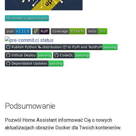
s
e
a
r
c
h
i
n
g
Podsumowanie
Pozwól Home Assistant informować Cię o nowych
aktualizacjach obrazów Docker dla Twoich kontenerów.