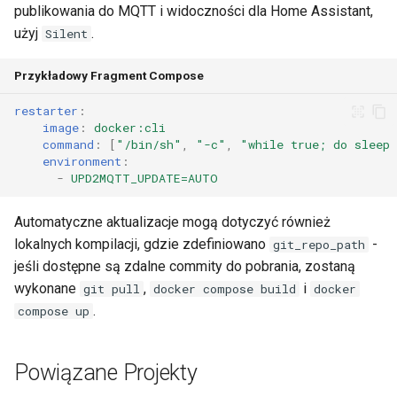
publikowania do MQTT i widoczności dla Home Assistant,
użyj
.
Silent
Przykładowy Fragment Compose
restarter
:
image
:
docker:cli
command
:
[
"/bin/sh"
,
"-c"
,
"while
true;
do
sleep
environment
:
-
UPD2MQTT_UPDATE=AUTO
Automatyczne aktualizacje mogą dotyczyć również
lokalnych kompilacji, gdzie zdefiniowano
-
git_repo_path
jeśli dostępne są zdalne commity do pobrania, zostaną
wykonane
,
i
git pull
docker compose build
docker
.
compose up
Powiązane Projekty