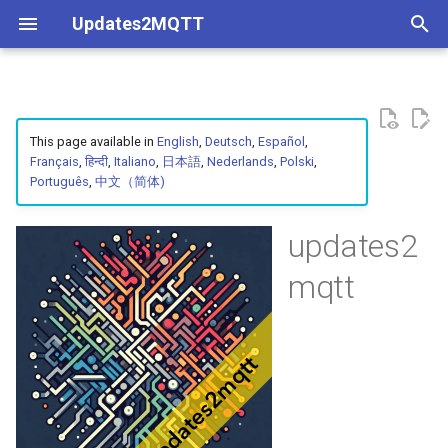
Updates2MQTT
T
y
Customizing Containers
Coverage
Maximal Configuration
p
This page available in
English
,
Deutsch
,
Español
,
Français
,
हिन्दी
,
Italiano
,
日本語
,
Nederlands
,
Polski
,
e
Português
,
中文（简体)
Remote API Usage
Understanding Container
Minimal Configuration
Metadata
t
Improving Security
Docker Compose
updates2
o
mqtt
Using A Configuration File
Environment File
s
t
Without a Configuration File
a
Examples
r
t