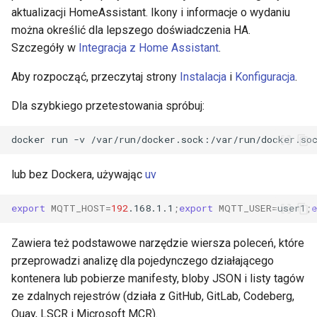
aktualizacji HomeAssistant. Ikony i informacje o wydaniu
można określić dla lepszego doświadczenia HA.
Szczegóły w
Integracja z Home Assistant
.
Aby rozpocząć, przeczytaj strony
Instalacja
i
Konfiguracja
.
Dla szybkiego przetestowania spróbuj:
docker
run
-v
/var/run/docker.sock:/var/run/docker.so
lub bez Dockera, używając
uv
export
MQTT_HOST
=
192
.168.1.1
;
export
MQTT_USER
=
user1
;
e
Zawiera też podstawowe narzędzie wiersza poleceń, które
przeprowadzi analizę dla pojedynczego działającego
kontenera lub pobierze manifesty, bloby JSON i listy tagów
ze zdalnych rejestrów (działa z GitHub, GitLab, Codeberg,
Quay, LSCR i Microsoft MCR).